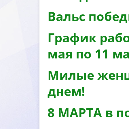
альс побе
График рабо
мая по 11 м
Милые женщ
днем!
8 МАРТА в 