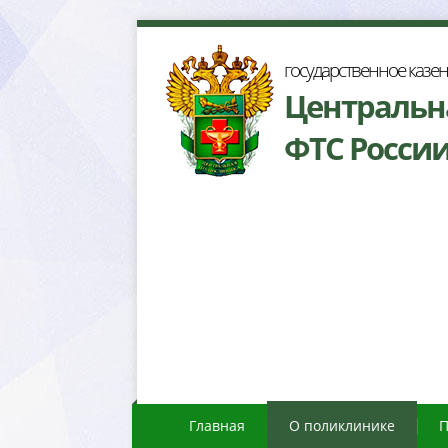
осударственное казе
Центральн
ФТС Росси
Главная
О поликлинике
П