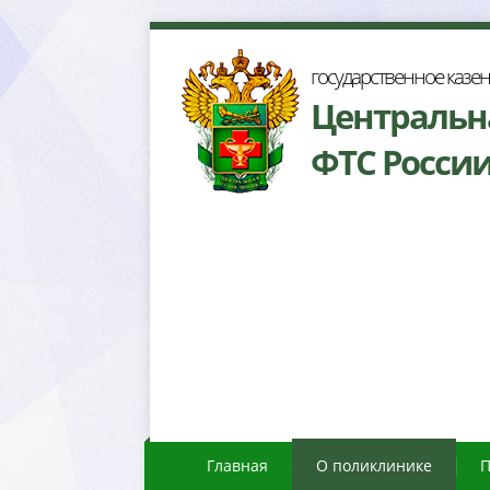
осударственное казе
Центральн
ФТС Росси
Главная
О поликлинике
П