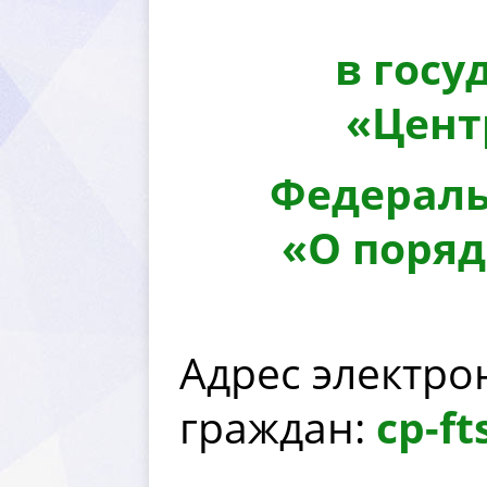
осуда
«Цент
Федеральн
«О поря
Адрес электр
раждан:
cр-f