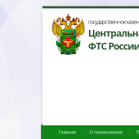
осударственное казе
Центральн
ФТС Росси
Главная
О поликлинике
П