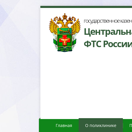
осударственное казе
Центральн
ФТС Росси
Главная
О поликлинике
П