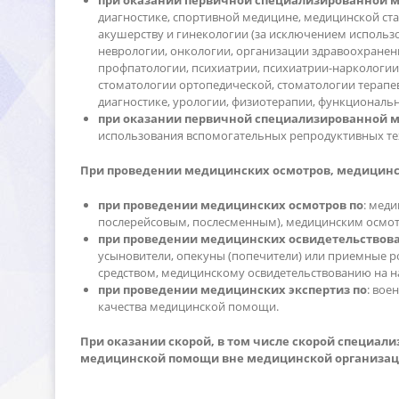
при оказании первичной специализированной м
диагностике, спортивной медицине, медицинской ста
акушерству и гинекологии (за исключением использ
неврологии, онкологии, организации здравоохране
профпатологии, психиатрии, психиатрии-наркологии
стоматологии ортопедической, стоматологии терапев
диагностике, урологии, физиотерапии, функциональ
при оказании первичной специализированной м
использования вспомогательных репродуктивных тех
При проведении медицинских осмотров, медицинск
при проведении медицинских осмотров по
: мед
послерейсовым, послесменным), медицинским осмо
при проведении медицинских освидетельствов
усыновители, опекуны (попечители) или приемные 
средством, медицинскому освидетельствованию на 
при проведении медицинских экспертиз по
: вое
качества медицинской помощи.
При оказании скорой, в том числе скорой специал
медицинской помощи вне медицинской организац