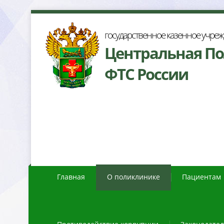
осударственное казенное учре
Центральная П
ФТС России
Главная
О поликлинике
Пациентам