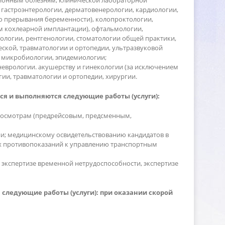
онным болезням, клинической лабораторной
 гастроэнтерологии, дерматовенерологии, кардиологии,
о прерывания беременности), колопроктологии,
м кохлеарной имплантации), офтальмологии,
ологии, рентгенологии, стоматологии общей практики,
ской, травматологии и ортопедии, ультразвуковой
й микробиологии, эпидемиологии;
 неврологии. акушерству и гинекологии (за исключением
ии, травматологии и ортопедии, хирургии.
я и выполняются следующие работы (услуги):
 осмотрам (предрейсовым, предсменным,
ции; медицинскому освидетельствованию кандидато
их противопоказаний к управлению транспортным
, экспертизе временной нетрудоспособности, экспертизе
следующие работы (услуги): при оказании скорой