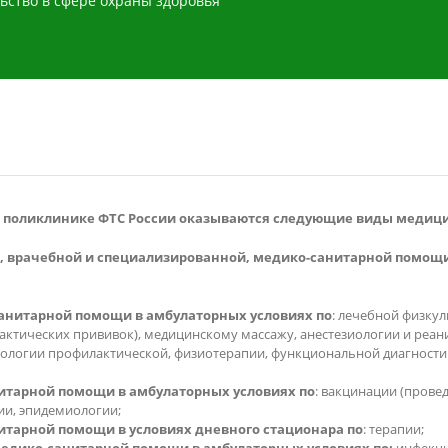
ьство в сфере охраны здоровья
поликлинике ФТС России оказываются следующие виды медиц
й, врачебной и специализированной, медико-санитарной помощ
анитарной помощи в амбулаторных условиях по
: лечебной физкул
ктических прививок), медицинскому массажу, анестезиологии и реани
тологии профилактической, физиотерапии, функциональной диагности
итарной помощи в амбулаторных условиях по
: вакцинации (прове
ии, эпидемиологии;
итарной помощи в условиях дневного стационара по
: терапии;