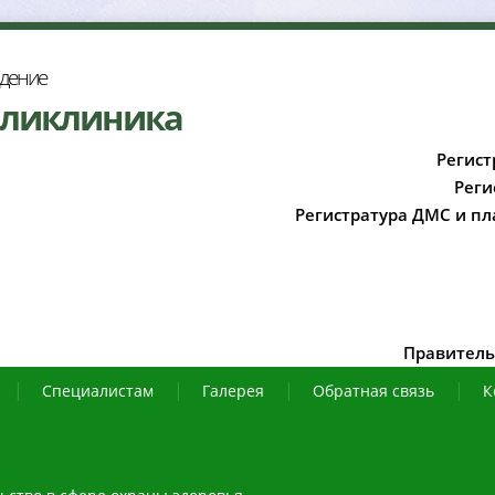
ждение
оликлиника
Регист
Реги
Регистратура ДМС и пл
Правитель
Специалистам
Галерея
Обратная связь
К