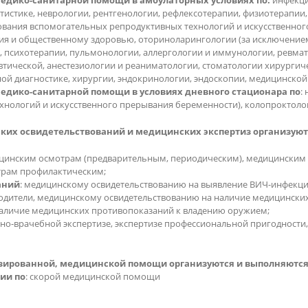
едико-санитарной помощи в амбулаторных условиях по:
инфекци
тистике, неврологии, рентгенологии, рефлексотерапии, физиотерапии,
ования вспомогательных репродуктивных технологий и искусственног
ния и общественному здоровью, оториноларингологии (за исключение
, психотерапии, пульмонологии, аллергологии и иммунологии, ревмат
тической, анестезиологии и реаниматологии, стоматологии хирургиче
ной диагностике, хирургии, эндокринологии, эндоскопии, медицинско
едико-санитарной помощи в условиях дневного стационара по
:
нологий и искусственного прерывания беременности), колопроктолог
их освидетельствований и медицинских экспертиз организуютс
ицинским осмотрам (предварительным, периодическим), медицинским
трам профилактическим;
аний
: медицинскому освидетельствованию на выявление ВИЧ-инфек
родители, медицинскому освидетельствованию на наличие медицинск
наличие медицинских противопоказаний к владению оружием;
нно-врачебной экспертизе, экспертизе профессиональной пригодности
изированной, медицинской помощи организуются и выполняются 
ии по
: скорой медицинской помощи