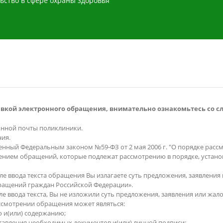
ьство в сфере охраны здоровья
авкой электронного обращения, внимательно ознакомьтесь со
онной почты поликлиники.
ния.
нный Федеральным законом №59-ФЗ от 2 мая 2006 г. "О порядке расс
ючением обращений, которые подлежат рассмотрению в порядке, уст
ввода текста обращения Вы излагаете суть предложения, заявления ил
обращений граждан Российской Федерации».
 ввода текста, Вы не изложили суть предложения, заявления или жалоб
ссмотрении обращения может являться:
ю и(или) содержанию;
авления необходимых документов и(или) личной подписи;