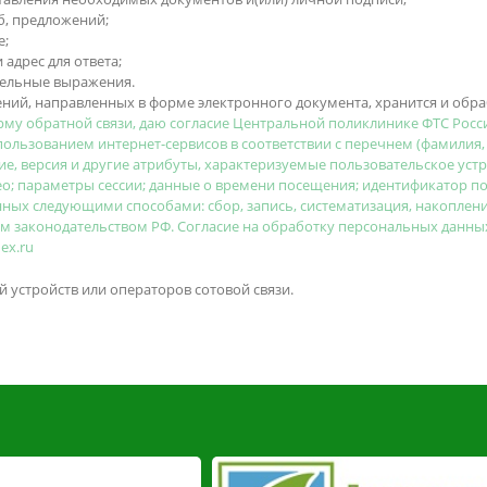
б, предложений;
е;
 адрес для ответа;
тельные выражения.
ий, направленных в форме электронного документа, хранится и обра
рму обратной связи, даю согласие Центральной поликлинике ФТС Рос
пользованием интернет-сервисов в соответствии с перечнем (фамилия,
е, версия и другие атрибуты, характеризуемые пользовательское устр
о; параметры сессии; данные о времени посещения; идентификатор поль
ых следующими способами: сбор, запись, систематизация, накопление
им законодательством РФ. Согласие на обработку персональных данны
ex.ru
 устройств или операторов сотовой связи.