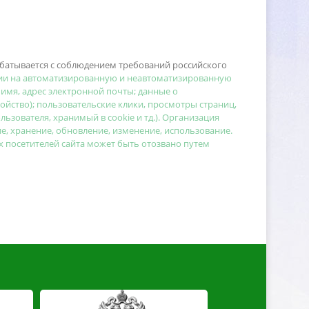
батывается с соблюдением требований российского
сии на автоматизированную и неавтоматизированную
 имя, адрес электронной почты; данные о
ойство); пользовательские клики, просмотры страниц,
зователя, хранимый в cookie и тд.). Организация
, хранение, обновление, изменение, использование.
х посетителей сайта может быть отозвано путем