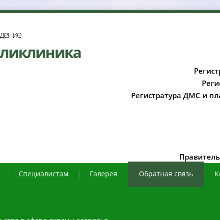
ждение
оликлиника
Регист
Реги
Регистратура ДМС и пл
Правитель
Специалистам
Галерея
Обратная связь
К