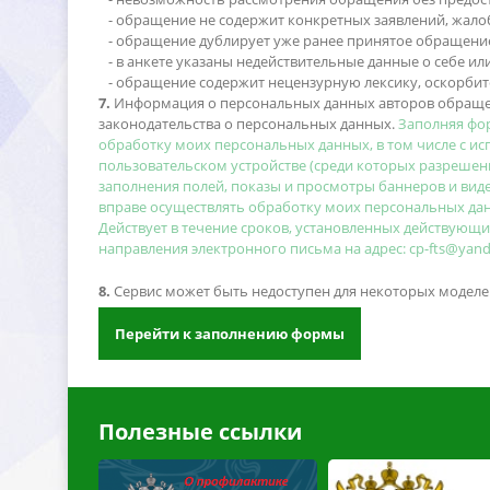
- обращение не содержит конкретных заявлений, жало
- обращение дублирует уже ранее принятое обращени
- в анкете указаны недействительные данные о себе или
- обращение содержит нецензурную лексику, оскорби
7.
Информация о персональных данных авторов обращен
законодательства о персональных данных.
Заполняя фо
обработку моих персональных данных, в том числе с ис
пользовательском устройстве (среди которых разрешени
заполнения полей, показы и просмотры баннеров и виде
праве осуществлять обработку моих персональных данн
Действует в течение сроков, установленных действующ
направления электронного письма на адрес: cp-fts@yand
8.
Сервис может быть недоступен для некоторых моделей
Перейти к заполнению формы
Полезные ссылки