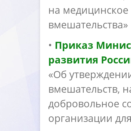
на медицинское 
мешательства»
•
Приказ Минис
развития Росси
«Об утверждени
мешательств, н
добровольное со
организации дл