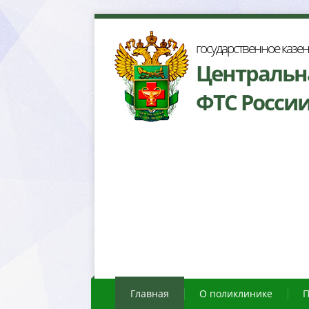
осударственное казе
Центральн
ФТС Росси
Главная
О поликлинике
П