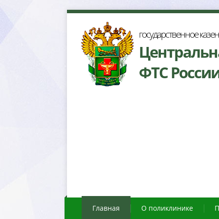
осударственное казе
Центральн
ФТС Росси
Главная
О поликлинике
П