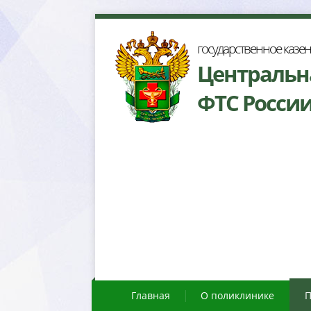
осударственное казе
Центральн
ФТС Росси
Главная
О поликлинике
П