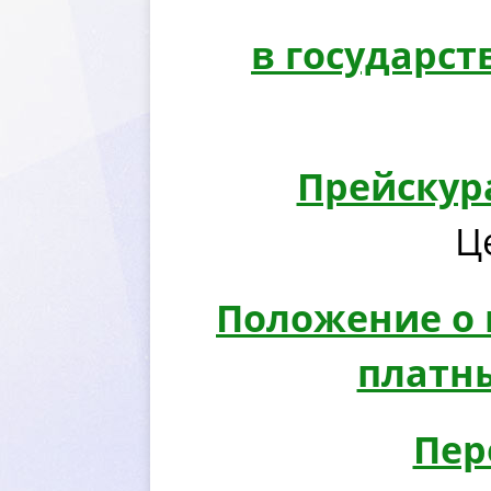
осударств
Прейскур
Ц
Положение о 
платн
Пер