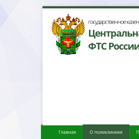
осударственное казе
Центральн
ФТС Росси
Главная
О поликлинике
П