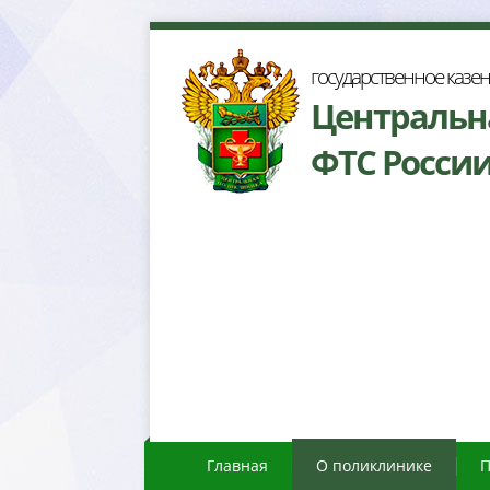
осударственное казе
Центральн
ФТС Росси
Главная
О поликлинике
П