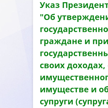
Указ Президент
"Об утвержден
осударственно
раждане и при
осударственны
своих доходах,
имущественного
имуществе и об
супруги (супру