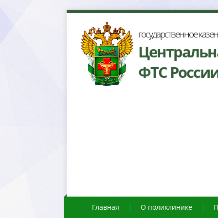
осударственное казе
Центральн
ФТС Росси
Главная
О поликлинике
П