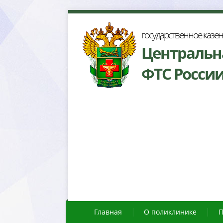
осударственное казе
Центральн
ФТС Росси
Главная
О поликлинике
П