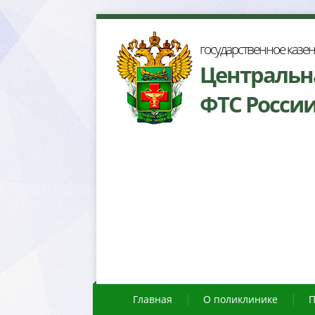
осударственное казе
Центральн
ФТС Росси
Главная
О поликлинике
П