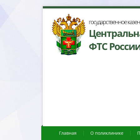
осударственное казе
Центральн
ФТС Росси
Главная
О поликлинике
П