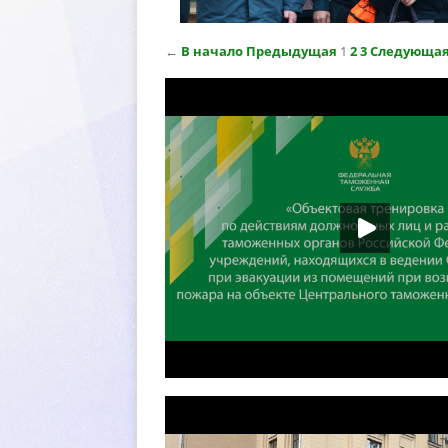
←
начало
Предыдущая
1
2
3
Следующа