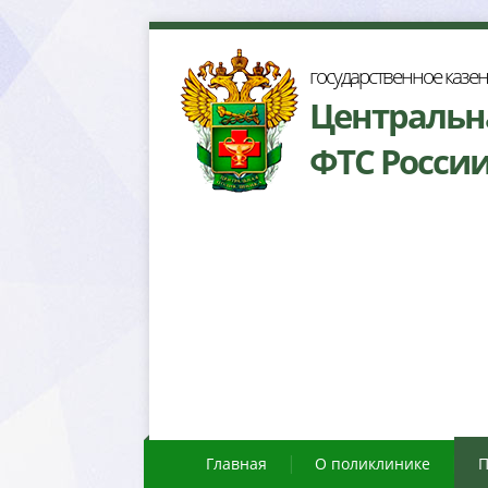
осударственное казе
Центральн
ФТС Росси
Главная
О поликлинике
П