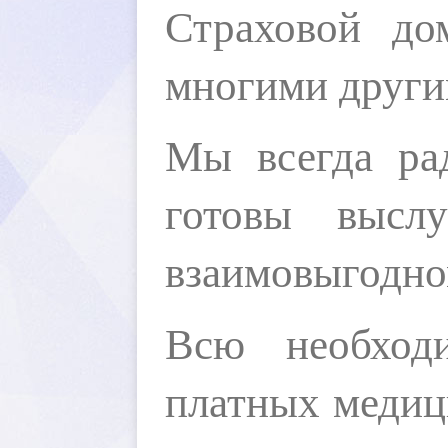
Страховой д
многими други
Мы всегда ра
готовы 
высл
взаимовыгодном
Всю необход
платных медиц