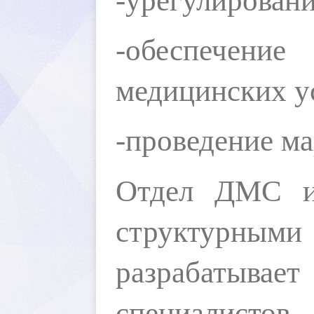
-урегулировани
-
обеспечение
 
медицинских у
-
проведение
 м
Отдел ДМС 
структур
ными
разрабатывае
специалистов.