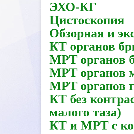
ЭХО-КГ
Цистоскопия
Обзорная и эк
КТ органов бр
MPT органов 
MPT органов м
MPT органов г
КТ без контра
малого таза)
КТ и MPT с к