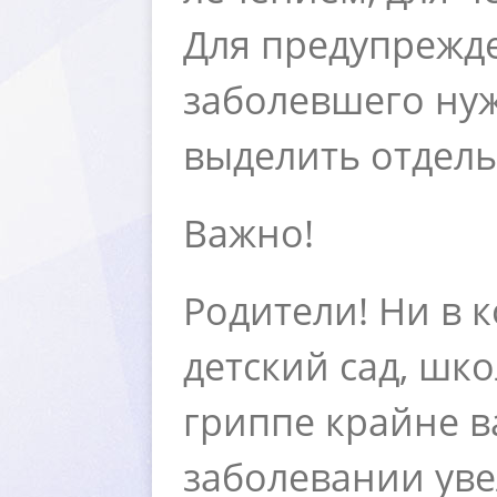
Для предупрежд
заболевшего нуж
ыделить отдель
ажно!
Родители! Ни в 
детский сад, шк
риппе крайне ва
заболевании уве