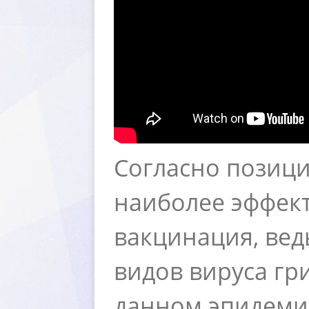
Согласно позиц
наиболее эффект
акцинация, ведь
идов вируса гр
данном эпидемио