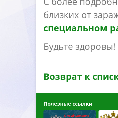
С более подробн
лизких от зара
специальном ра
Будьте здоровы!
озврат к спис
Полезные ссылки