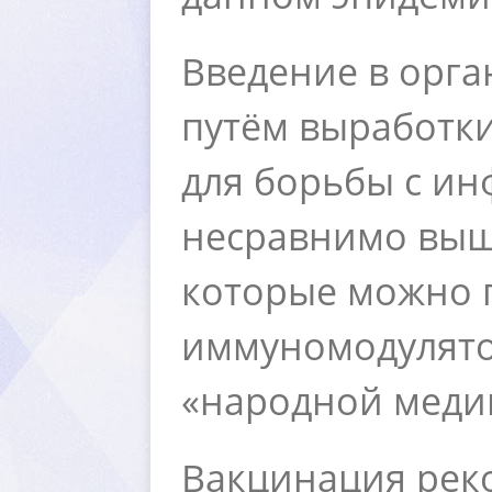
едение в орган
путём выработк
для борьбы с ин
несравнимо выш
которые можно 
иммуномодулятор
«народной медиц
акцинация реко