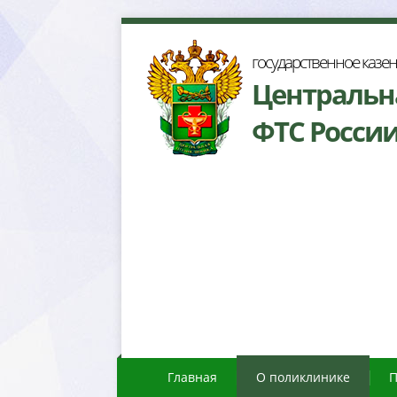
осударственное казе
Центральн
ФТС Росси
Главная
О поликлинике
П