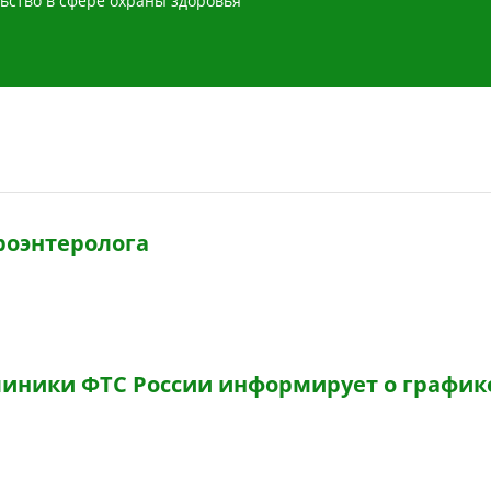
ьство в сфере охраны здоровья
роэнтеролога
иники ФТС России информирует о график