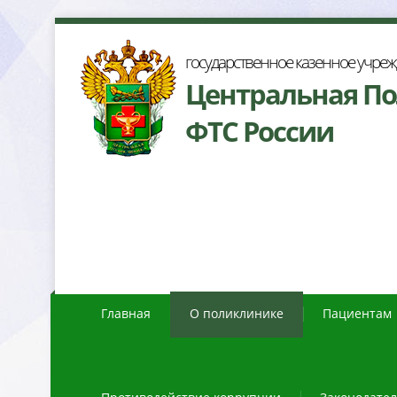
осударственное казенное учре
Центральная П
ФТС России
Главная
О поликлинике
Пациентам