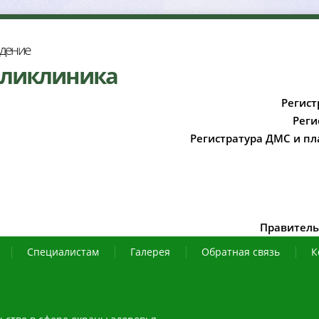
ждение
оликлиника
Регист
Реги
Регистратура ДМС и пл
Правитель
Специалистам
Галерея
Обратная связь
К