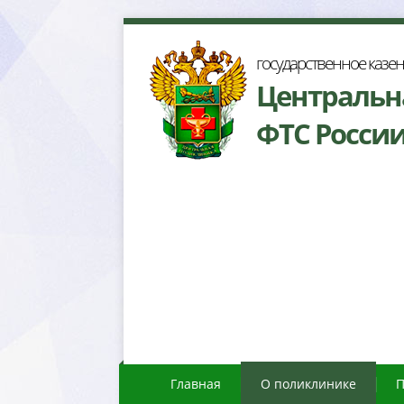
осударственное казе
Центральн
ФТС Росси
Главная
О поликлинике
П