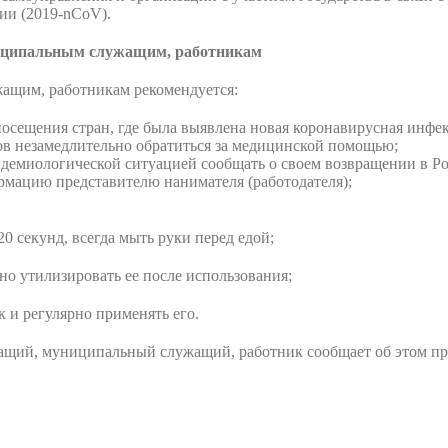
ии (2019-nCoV).
ниципальным служащим, работникам
ащим, работникам рекомендуется:
осещения стран, где была выявлена новая коронавирусная инфе
в незамедлительно обратиться за медицинской помощью;
демиологической ситуацией сообщать о своем возвращении в Ро
мацию представителю нанимателя (работодателя);
20 секунд, всегда мыть руки перед едой;
ьно утилизировать ее после использования;
к и регулярно применять его.
жащий, муниципальный служащий, работник сообщает об этом пр