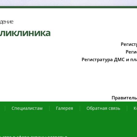
ждение
оликлиника
Регист
Реги
Регистратура ДМС и пл
Правитель
Специалистам
Галерея
Обратная связь
К