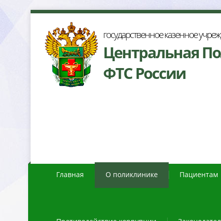
осударственное казенное учре
Центральная П
ФТС России
Главная
О поликлинике
Пациентам