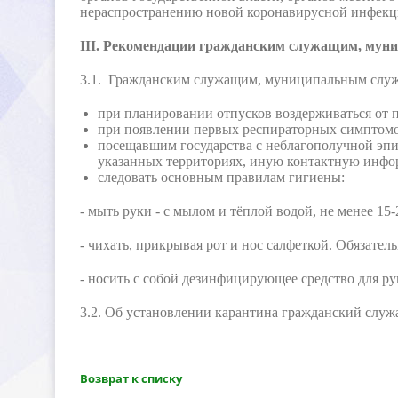
нераспространению новой коронавирусной инфекц
III. Рекомендации гражданским служащим, му
3.1. Гражданским служащим, муниципальным служ
при планировании отпусков воздерживаться от п
при появлении первых респираторных симптомо
посещавшим государства с неблагополучной эпи
указанных территориях, иную контактную инфор
следовать основным правилам гигиены:
- мыть руки - с мылом и тёплой водой, не менее 15-
- чихать, прикрывая рот и нос салфеткой. Обязател
- носить с собой дезинфицирующее средство для ру
3.2. Об установлении карантина гражданский слу
озврат к списку