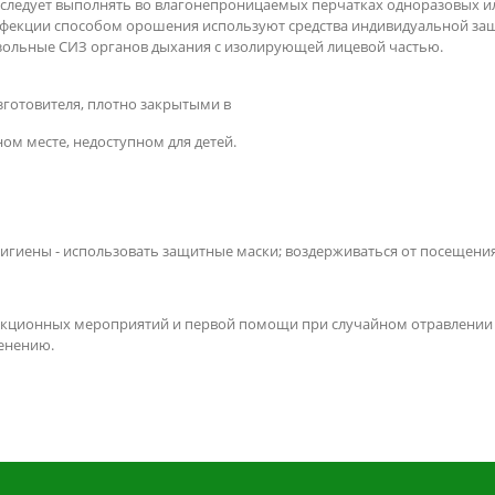
следует выполнять во влагонепроницаемых перчатках одноразовых и
нфекции способом орошения используют средства индивидуальной за
зольные СИЗ органов дыхания с изолирующей лицевой частью.
изготовителя, плотно закрытыми
ом месте, недоступном для детей.
иены - использовать защитные маски; воздерживаться от посещения 
кционных мероприятий и первой помощи при случайном отравлении 
енению.