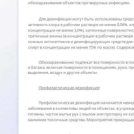
обеззараживания объектов при вирусных инфекциях.
Для дезинфекции могут быть использованы средст
активного хлора в рабочем растворе не менее 0,06%, х
концентрации не менее 3,0%), катионные поверхностно
третичные амины (в концентрации в рабочем растворе н
кожных антисептиков и дезинфицирующих средств для 
спирт в концентрации не менее 75% по массе). Содерж
Обеззараживанию подлежат все поверхности в по
и багажа, включая поверхности в помещениях, руки, п
ыделения, воздух и другие объекты.
Профилактическая дезинфекция
Профилактическая дезинфекция начинается немед
заболевания в коллективы людей на объектах, в учрежден
игиены, частое мытье рук с мылом или протирку их к
наименее токсичные средства. Мероприятия прекращают