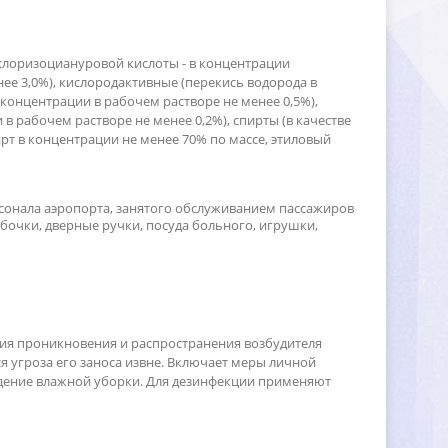
ихлоризоциануровой кислоты - в концентрации
енее 3,0%), кислородактивные (перекись водорода
концентрации в рабочем растворе не менее 0,5%),
 рабочем растворе не менее 0,2%), спирты (в качестве
т в концентрации не менее 70% по массе, этиловый
рсонала аэропорта, занятого обслуживанием пассажиро
бочки, дверные ручки, посуда больного, игрушки,
ия проникновения и распространения возбудителя
тся угроза его заноса извне. Включает меры личной
дение влажной уборки. Для дезинфекции применяют