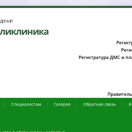
ждение
оликлиника
Регист
Реги
Регистратура ДМС и пл
Правитель
Специалистам
Галерея
Обратная связь
К