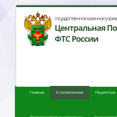
осударственное казенное учре
Центральная П
ФТС России
Главная
О поликлинике
Пациентам