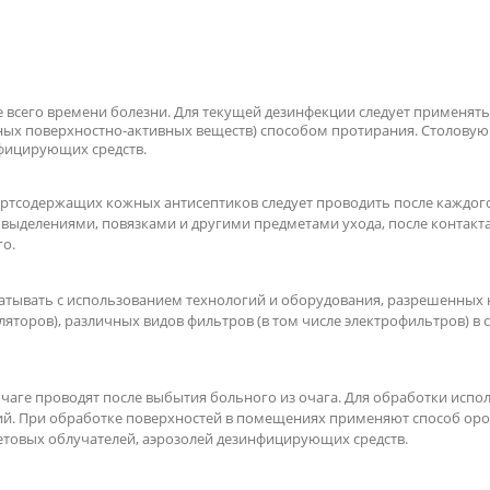
е всего времени болезни. Для текущей дезинфекции следует применят
ных поверхностно-активных веществ) способом протирания. Столовую 
фицирующих средств.
ртсодержащих кожных антисептиков следует проводить после каждог
 выделениями, повязками и другими предметами ухода, после контакт
о.
атывать с использованием технологий и оборудования, разрешенных 
яторов), различных видов фильтров (в том числе электрофильтров) в
аге проводят после выбытия больного из очага. Для обработки исп
ий. При обработке поверхностей в помещениях применяют способ орош
товых облучателей, аэрозолей дезинфицирующих средств.