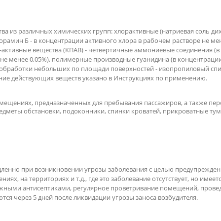
ва из различных химических групп: хлорактивные (натриевая соль д
лорамин Б - в концентрации активного хлора в рабочем растворе не м
-активные вещества (КПАВ) - четвертичные аммониевые соединения (в 
е менее 0,05%), полимерные производные гуанидина (в концентрации в
обработки небольших по площади поверхностей - изопропиловый спир
ание действующих веществ указано в Инструкциях по применению.
мещениях, предназначенных для пребывания пассажиров, а также пе
редметы обстановки, подоконники, спинки кроватей, прикроватные тум
ленно при возникновении угрозы заболевания с целью предупрежден
иях, на территориях и т.д., где это заболевание отсутствует, но имее
ожными антисептиками, регулярное проветривание помещений, прове
ся через 5 дней после ликвидации угрозы заноса возбудителя.