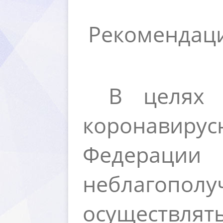
Рекомендац
целях не
коронавирус
Федераци
неблагопо
осуществлят