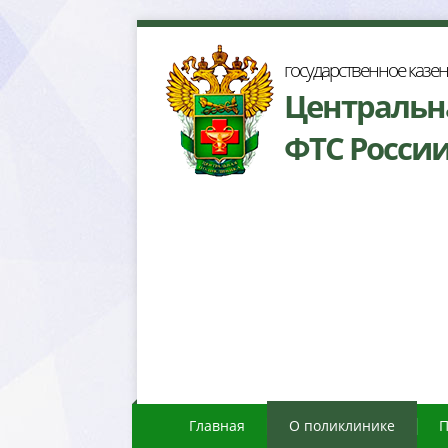
осударственное казе
Центральн
ФТС Росси
Главная
О поликлинике
П