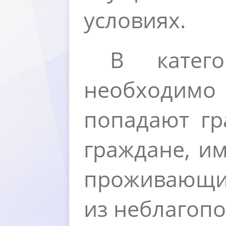
условиях.
категор
необходимо
попадают гр
раждане, им
проживающи
из неблагоп