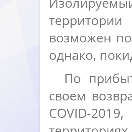
Изолируемы
территори
озможен пос
однако, поки
По прибы
своем возвр
COVID
-2019,
территориях