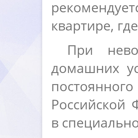
рекомендуе
квартире, гд
При нев
домашних ус
постоянног
Российской 
специально 