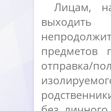
Лицам, н
ыходить
непродолжи
предметов 
отправка/по
изолируемог
родственники
ез личного 