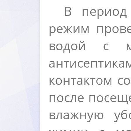
период с
режим прове
одой с м
антисепти
контактом со
после посеще
лажную убо