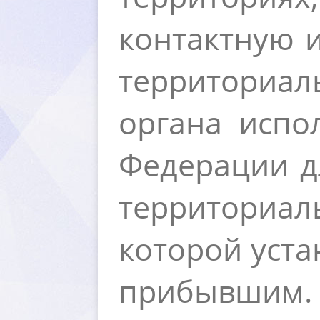
контактную 
территориа
органа испо
Федерации 
территори
которой уст
прибывшим.