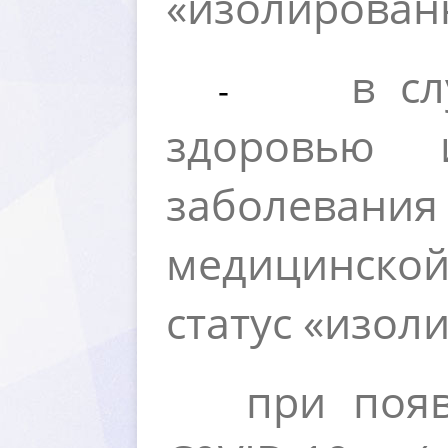
«изолированн
слу
-
здоровью и
заболеван
медицинской
статус «изол
при поя