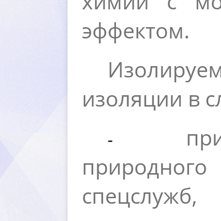
химии с м
эффектом.
Изолиру
изоляции в с
пр
-
природного
спецслужб,