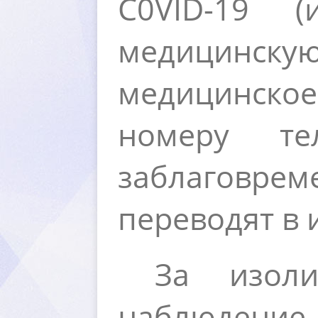
C
0
VID
-19 (
медицинск
медицинск
номеру те
заблаговр
переводят в 
За изоли
наблюдение