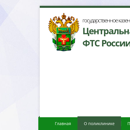
осударственное казе
Центральн
ФТС Росси
Главная
О поликлинике
П