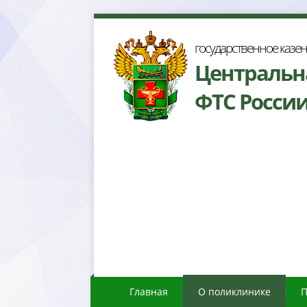
осударственное казе
Центральн
ФТС Росси
Главная
О поликлинике
П