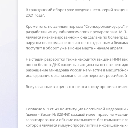
ражданский оборот уже введено шесть серий вакцины 
2021 года".
Кроме того, по данным портала "Стопкоронавирус.рф",
разработки иммунобиологических препаратов им. М.П. 
является инактивированной – она сделана по более тра
ирусом целиком, а не только с его отдельными белками,
поступит в оборот уже в конце марта – начале апреля.
На стадии разработки также находится вакцина НИИ ва
новых белков: ДНК вакцины, вакцины на основе пептид
разрешение Минздрава России на участие в масштабно
исследование организовано в партнерстве с российско
се указанные вакцины относятся к типу профилактическ
Согласно ч. 1 ст. 41 Конституции Российской Федерации 
(далее – Закон № 323-ФЗ) каждый имеет право на мед
арантированном объеме оказывается без взимания платы.
которой является иммунопрофилактика инфекционных б