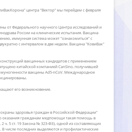
иВакКорона" центра "Вектор" мы перейдем с февраля
цины от Федерального научного Центра исследований и
инздрава России на клинические испытания. Вакцина
едению, иммунная система может "ознакомиться" с
вукратно с интервалом в две недели. Вакцина "КовиВак"
х конструкций вакцинных кандидатов с применением
 запущено китайской компанией CanSino, получившей
иммуногенности вакцины Ad5-nCoV. Международное
вакцинированы.
вращают его возникновение.
вах охраны здоровья граждан в Российской Федерации"
ного оказания гражданам медпомощи такая помощь
 ч. 5 ст. 19 Закона № 323-ФЗ), одной из составляющих
 В числе последних выделяются и профилактические