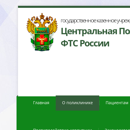
осударственное казенное учре
Центральная П
ФТС России
Главная
О поликлинике
Пациентам