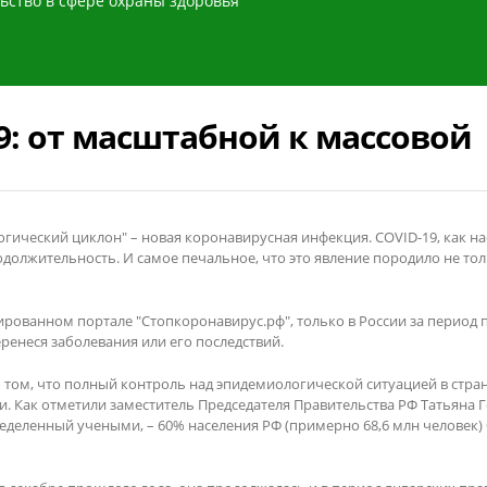
ьство в сфере охраны здоровья
: от масштабной к массовой
огический циклон" – новая коронавирусная инфекция. COVID-19, как н
олжительность. И самое печальное, что это явление породило не тол
ованном портале "Стопкоронавирус.рф", только в России за период п
перенеся заболевания или его последствий.
 том, что полный контроль над эпидемиологической ситуацией в стра
 Как отметили заместитель Председателя Правительства РФ Татьяна Г
еделенный учеными, – 60% населения РФ (примерно 68,6 млн человек