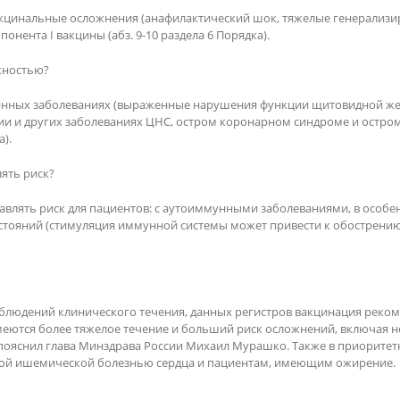
акцинальные осложнения (анафилактический шок, тяжелые генерализ
понента I вакцины (абз. 9-10 раздела 6 Порядка).
жностью?
инных заболеваниях (выраженные нарушения функции щитовидной жел
сии и других заболеваниях ЦНС, остром коронарном синдроме и остр
а).
ять риск?
авлять риск для пациентов: с аутоиммунными заболеваниями, в особ
тояний (стимуляция иммунной системы может привести к обострению 
людений клинического течения, данных регистров вакцинация рекомен
имеются более тяжелое течение и больший риск осложнений, включая н
 пояснил глава Минздрава России Михаил Мурашко. Также в приоритет
лой ишемической болезнью сердца и пациентам, имеющим ожирение.