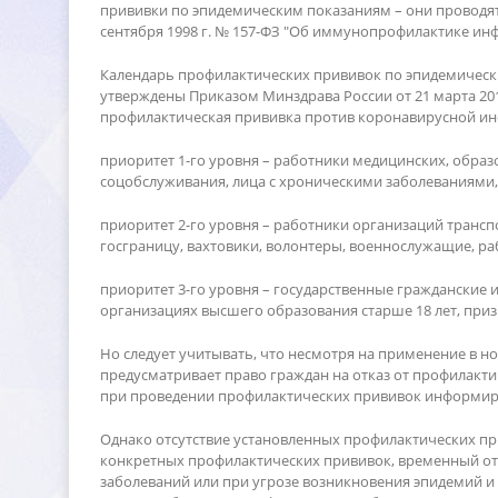
прививки по эпидемическим показаниям – они проводятся
сентября 1998 г. № 157-ФЗ "Об иммунопрофилактике инф
Календарь профилактических прививок по эпидемическ
утверждены Приказом Минздрава России от 21 марта 201
профилактическая прививка против коронавирусной ин
приоритет 1-го уровня – работники медицинских, обр
соцобслуживания, лица с хроническими заболеваниями,
приоритет 2-го уровня – работники организаций трансп
осграницу, вахтовики, волонтеры, военнослужащие, ра
приоритет 3-го уровня – государственные граждански
организациях высшего образования старше 18 лет, призы
Но следует учитывать, что несмотря на применение в нор
предусматривает право граждан на отказ от профилакт
при проведении профилактических прививок информир
Однако отсутствие установленных профилактических при
конкретных профилактических прививок, временный от
заболеваний или при угрозе возникновения эпидемий и 