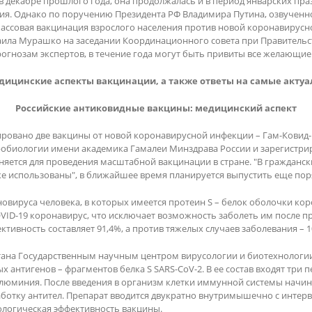
в декабре прошлого года, она продолжалась и в период январских пр
. Однако по поручению Президента РФ Владимира Путина, озвученно
 массовая вакцинация взрослого населения против новой коронавирусн
ила Мурашко на заседании Координационного совета при Правительс
рогнозам экспертов, в течение года могут быть привиты все желающие
дицинские аспекты вакцинации, а также ответы на самые актуа
Российские антиковидные вакцины: медицинский аспект
овано две вакцины от новой коронавирусной инфекции – Гам-Ковид-Ва
биологии имени академика Гамалеи Минздрава России и зарегистриров
няется для проведения масштабной вакцинации в стране. "В гражданс
е использованы", в ближайшее время планируется выпустить еще поря
новируса человека, в которых имеется протеин S – белок оболочки к
VID-19 коронавирус, что исключает возможность заболеть им после п
ктивность составляет 91,4%, а против тяжелых случаев заболевания – 
ана Государственным научным центром вирусологии и биотехнологии 
х антигенов – фрагментов белка S SARS-CoV-2. В ее состав входят три 
люминия. После введения в организм клетки иммунной системы начина
отку антител. Препарат вводится двукратно внутримышечно с интерва
логическая эффективность вакцины.