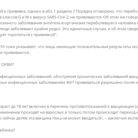
й к прививке, однако в абз. 1 раздела 7 Порядка оговорено, что пер
классов G и М к вирусу SARS-CoV-2, не прививаются. Об этом же говор
есенного заболевания антитела в организме переболевшего человека м
юди заболевают крайне редко. Это единичные случаи, и об этом свиде
ует торопиться с прививкой".
1-155 тоже указывает, что лица, имеющие положительные результаты и
е прививаются.
о ОРВИ?
нфекционных заболеваний, обострения хронических заболеваний вакц
ых инфекционных заболеваниях ЖКТ прививаться разрешено после нор
т до 18 лет включен в перечень противопоказаний к вакцинации (абз
рименение проходят на взрослых и только потом происходит переход к
о сейчас детям эта вакцина пока не может вводиться", – заключил экспе
ребенка?