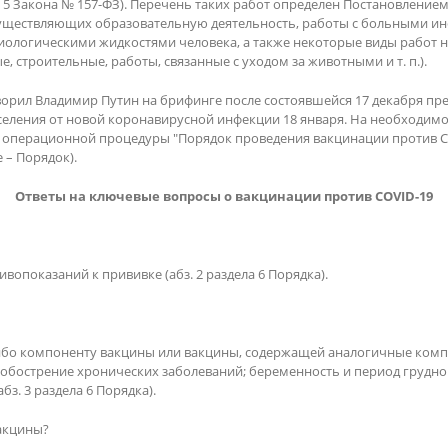
5 Закона № 157-ФЗ). Перечень таких работ определен Постановлением П
осуществляющих образовательную деятельность, работы с больными 
иологическими жидкостями человека, а также некоторые виды работ 
, строительные, работы, связанные с уходом за животными и т. п.).
орил Владимир Путин на брифинге после состоявшейся 17 декабря пре
селения от новой коронавирусной инфекции 18 января. На необходимо
ой операционной процедуры "Порядок проведения вакцинации против 
е – Порядок).
Ответы на ключевые вопросы о вакцинации против COVID-19
опоказаний к прививке (абз. 2 раздела 6 Порядка).
ибо компоненту вакцины или вакцины, содержащей аналогичные компо
острение хронических заболеваний; беременность и период грудного в
з. 3 раздела 6 Порядка).
вакцины?