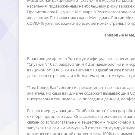
Масштабная вакцинация от COVID-19 в России началась 
населения, подверженным наибольшему риску заражения
Правительства РФ, уже с 18 января в России стартовала
желающие. По заявлению главы Минздрава России Миха
COVID-19 уже проводится во всех регионах страны. По п
Правовые и ме
настоящее время в России уже официально зарегистрир
"Спутник V" был разработан НИЦ эпидемиологии и микро
акциной от COVID-19 и начиная с 10 декабря уже приме
доставлены в регионы и в большем проценте случаев уж
"Гам-Ковид-Вак" состоит из рекомбинантных частиц аде
антитела. Но сама вакцина не содержит вызывающий CO
интервалом в три недели. По последним данным, ее эффе
свою очередь, вакцина "ЭпиВакКорона" была разработ
октября прошлого года. Она сделана на основе пептидны
связан со вспомогательным веществом – гидроксидом а
запуская тем самым иммунный ответ и стимулируя выраб
клинических испытаний подтверждена 100%-ная иммуно