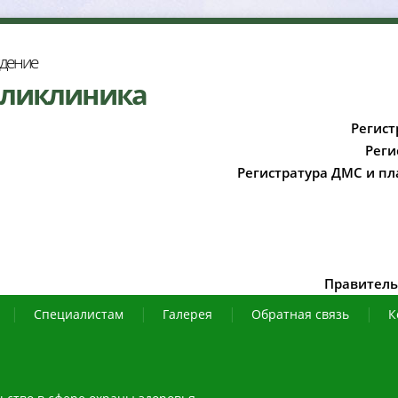
ждение
оликлиника
Регист
Реги
Регистратура ДМС и пл
Правитель
Специалистам
Галерея
Обратная связь
К