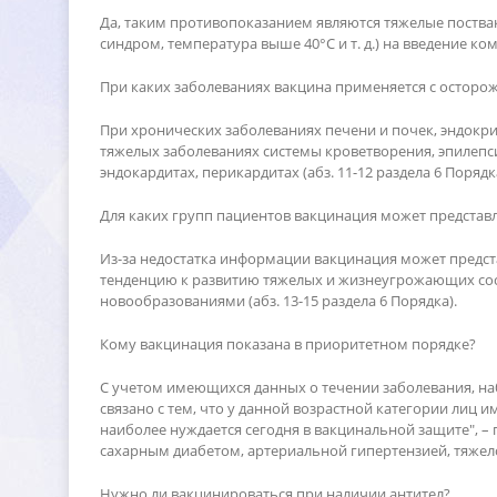
Да, таким противопоказанием являются тяжелые поств
синдром, температура выше 40°С и т. д.) на введение ком
При каких заболеваниях вакцина применяется с осторо
При хронических заболеваниях печени и почек, эндокр
тяжелых заболеваниях системы кроветворения, эпилеп
эндокардитах, перикардитах (абз. 11-12 раздела 6 Порядк
Для каких групп пациентов вакцинация может представл
Из-за недостатка информации вакцинация может предст
тенденцию к развитию тяжелых и жизнеугрожающих сос
новообразованиями (абз. 13-15 раздела 6 Порядка).
Кому вакцинация показана в приоритетном порядке?
С учетом имеющихся данных о течении заболевания, наб
связано с тем, что у данной возрастной категории лиц 
наиболее нуждается сегодня в вакцинальной защите", –
сахарным диабетом, артериальной гипертензией, тяже
Нужно ли вакцинироваться при наличии антител?