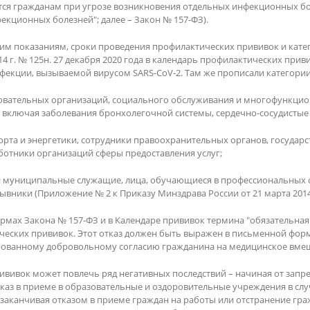
 гражданам при угрозе возникновения отдельных инфекционных болезней
екционных болезней"; далее – Закон № 157-ФЗ).
им показаниям, сроки проведения профилактических прививок и кате
4 г. № 125н. 27 декабря 2020 года в календарь профилактических при
фекции, вызываемой вирусом SARS-CoV-2. Там же прописали категори
азовательных организаций, социального обслуживания и многофункци
 включая заболевания бронхолегочной системы, сердечно-сосудистые 
орта и энергетики, сотрудники правоохранительных органов, государ
ботники организаций сферы предоставления услуг;
е и муниципальные служащие, лица, обучающиеся в профессиональных
вники (Приложение № 2 к Приказу Минздрава России от 21 марта 2014 
мах Закона № 157-ФЗ и в Календаре прививок термина "обязательная вак
ических прививок. Этот отказ должен быть выражен в письменной фор
ованному добровольному согласию гражданина на медицинское вмеш
вивок может повлечь ряд негативных последствий – начиная от запрет
каз в приеме в образовательные и оздоровительные учреждения в с
заканчивая отказом в приеме граждан на работы или отстранение гра