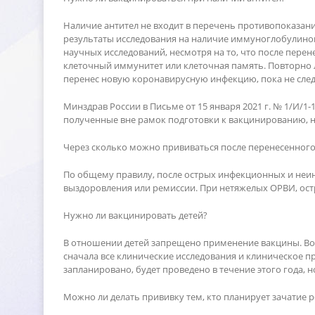
Наличие антител не входит в перечень противопоказани
результаты исследования на наличие иммуноглобулинов 
научных исследований, несмотря на то, что после перен
клеточный иммунитет или клеточная память. Повторно л
перенес новую коронавирусную инфекцию, пока не след
Минздрав России в Письме от 15 января 2021 г. № 1/И/
полученные вне рамок подготовки к вакцинированию, н
Через сколько можно прививаться после перенесенног
По общему правилу, после острых инфекционных и неи
ыздоровления или ремиссии. При нетяжелых ОРВИ, остр
Нужно ли вакцинировать детей?
отношении детей запрещено применение вакцины. Возрас
сначала все клинические исследования и клиническое п
запланировано, будет проведено в течение этого года, н
Можно ли делать прививку тем, кто планирует зачатие 