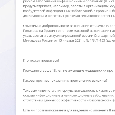
риском заболевания инфекционными болезнями (п. 2 ст. 
предусматривает, например, работы в организациях, 
озбудителей инфекционных заболеваний, с кровью и б
для человека и животных (включая сельскохозяйственные
Отметим, о добровольности вакцинации от COVID-19 гов
Голикова на брифинге по теме массовой вакцинации на
указывается и в актуализированной версии Стандартн
Минздрава России от 15 января 2021 г. № 1/И/1-155 (дале
Кто может привиться?
Граждане старше 18 лет, не имеющие медицинских против
Каковы противопоказания к применению вакцины?
Таковыми являются: гиперчувствительность к какому-л
острые инфекционные и неинфекционные заболевания, об
отсутствием данных об эффективности и безопасности) (аб
Есть ли противопоказания для введения компонента II 