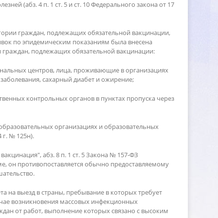
 (абз. 4 п. 1 ст. 5 и ст. 10 Федерального закона от 17
гории граждан, подлежащих обязательной вакцинации,
вивок по эпидемическим показаниям была внесена
и граждан, подлежащих обязательной вакцинации:
ональных центров, лица, проживающие в организациях
заболевания, сахарный диабет и ожирение;
ственных контрольных органов в пунктах пропуска через
 образовательных организациях и образовательных
г. № 125н).
цинация", абз. 8 п. 1 ст. 5 Закона № 157-ФЗ
ме, он противопоставляется обычно предоставляемому
ательство.
а на выезд в страны, пребывание в которых требует
лучае возникновения массовых инфекционных
ждан от работ, выполнение которых связано с высоким