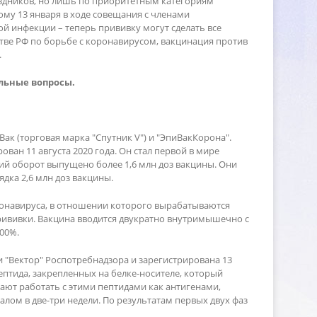
аздников, но лишь по приоритетным категориям
му 13 января в ходе совещания с членами
ой инфекции – теперь прививку могут сделать все
тве РФ по борьбе с коронавирусом, вакцинация проти
.
льные вопросы.
к (торговая марка "Спутник V") и "ЭпиВакКорона".
ан 11 августа 2020 года. Он стал первой в мире
кий оборот выпущено более 1,6 млн доз вакцины. Они
дка 2,6 млн доз вакцины.
оронавируса, в отношении которого вырабатываются
рививки. Вакцина вводится двукратно внутримышечно с
100%.
"Вектор" Роспотребнадзора и зарегистрирована 13
пептида, закрепленных на белке-носителе, который
ют работать с этими пептидами как антигенами,
лом в две-три недели. По результатам первых двух фаз