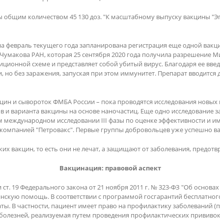
общим количеством 45 130 доз. "К масштабному выпуску вакцины "Эп
 на февраль текущего года запланирована регистрация еще одной вак
Чумакова РАН, которая 25 сентября 2020 года получила разрешение М
диционной схеме и представляет собой убитый вирус. Благодаря ее вв
 но без заражения, запуская при этом иммунитет. Препарат вводится д
кцин и сывороток ФМБА России – пока проводятся исследования новы
ов и варианта вакцины на основе наночастиц. Еще одно исследование
м международном исследовании III фазы по оценке эффективности и 
й компанией "Петровакс". Первые группы добровольцев уже успешно 
их вакцин, то есть они не лечат, а защищают от заболевания, предот
акцинация: правовой аспект
и ст. 19 Федерального закона от 21 ноября 2011 г. № 323-ФЗ "Об осно
ицинскую помощь. В соответствии с программой госгарантий бесплат
 В частности, пациент имеет право на профилактику заболеваний (п. 2
олезней, реализуемая путем проведения профилактических прививок.