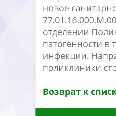
новое санитарн
77.01.16.000.М.
отделении Поликл
патогенности в 
инфекции. Напр
поликлиники ст
озврат к спис