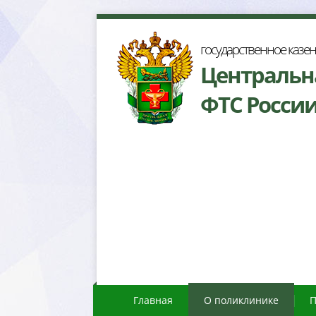
осударственное казе
Центральн
ФТС Росси
Главная
О поликлинике
П