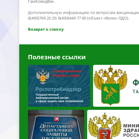
ГамКовидВак.
Дополнительную информацию по вопросам вакцинации п
8(499)769 20 20; 8(499)449 77 80 (объект «Фили» ЛДО).
озврат к списку
Полезные ссылки