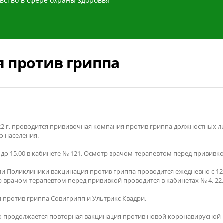
ьство в сфере охраны здоровья
 против гриппа
22 г. проводится прививочная компания против гриппа должностных
о населения.
о 15.00 в кабинете № 121. Осмотр врачом-терапевтом перед прививкой 
и Поликлиники вакцинация против гриппа проводится ежедневно с 12.
отр врачом-терапевтом перед прививкой проводится в кабинетах № 4, 22.
против гриппа Совигрипп и Ультрикс Квадри.
 продолжается повторная вакцинация против новой коронавирусной 