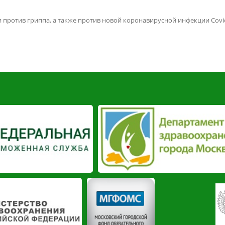
ротив гриппа, а также против новой коронавирусной инфекции Covid