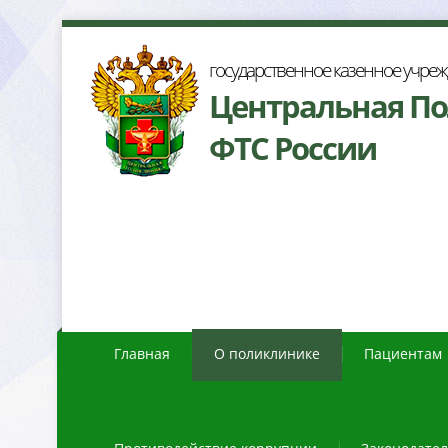
осударственное казенное учре
Центральная П
ФТС России
Главная
О поликлинике
Пациентам