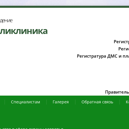
ждение
оликлиника
Регист
Реги
Регистратура ДМС и пл
Правитель
Специалистам
Галерея
Обратная связь
К