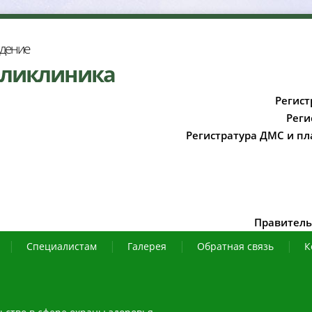
ждение
оликлиника
Регист
Реги
Регистратура ДМС и пл
Правитель
Специалистам
Галерея
Обратная связь
К