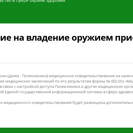
ьство в сфере охраны здоровья
ие на владение оружием при
ии (далее - Поликлиника) медицинское освидетельствование на нали
ние медицинских заключений по его результатам формы № 002-0/у «М
 связи с настройкой доступа Поликлиники и других медицинских орган
ий Единой государственной информационной системы в сфере здравоо
о медицинского освидетельствования будет размещена дополнительн