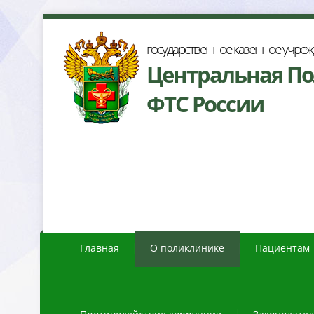
осударственное казенное учре
Центральная П
ФТС России
Главная
О поликлинике
Пациентам