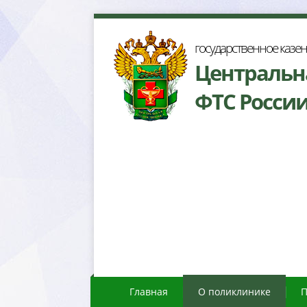
осударственное казе
Центральн
ФТС Росси
Главная
О поликлинике
П