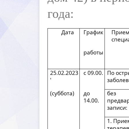
ода:
Дата
График
Прием
специ
работы
25.02.2023
с 09.00.
По остр
'
заболев
(суббота)
до
ез
14.00.
предва
записи:
1. Прие
терапев