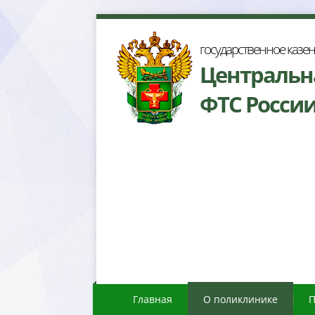
осударственное казе
Центральн
ФТС Росси
Главная
О поликлинике
П