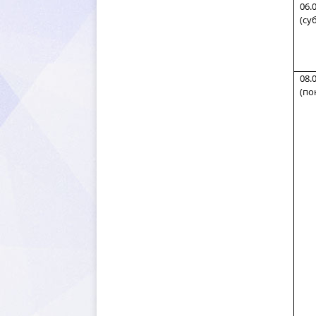
06.
(су
08.
(по