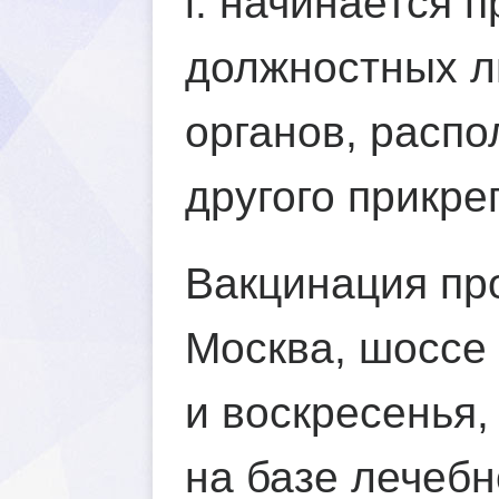
.
начинается п
должностных л
органов, распо
другого прикре
акцинация прот
Москва, шоссе 
и воскресенья, 
на базе лечебн