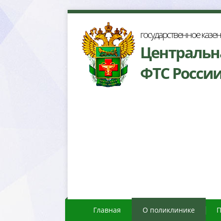
осударственное казе
Центральн
ФТС Росси
Главная
О поликлинике
П