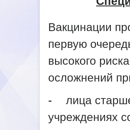
Специ
акцинации про
первую очередь
ысокого риска
осложнений при
-
лица старш
учреждениях с