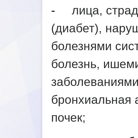
-
лица, стра
(диабет), нар
олезнями сист
олезнь, ишеми
заболеваниями
ронхиальная а
почек;