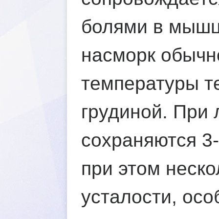
олями в мышца
насморк обычно
температуры т
рудиной. При 
сохраняются 3-
при этом неск
усталости, осо