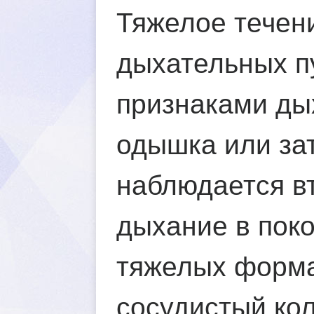
Тяжелое течен
дыхательных пу
признаками ды
одышка или зат
наблюдается в
дыхание в поко
тяжелых формах
сосудистый кол