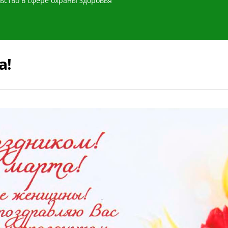
ьство в сфере охраны здоровья
а!