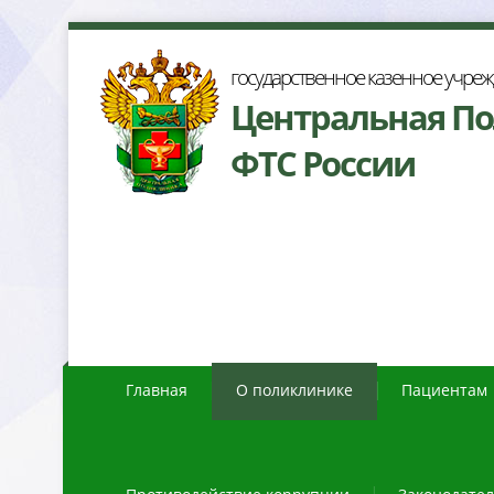
осударственное казенное учре
Центральная П
ФТС России
Главная
О поликлинике
Пациентам