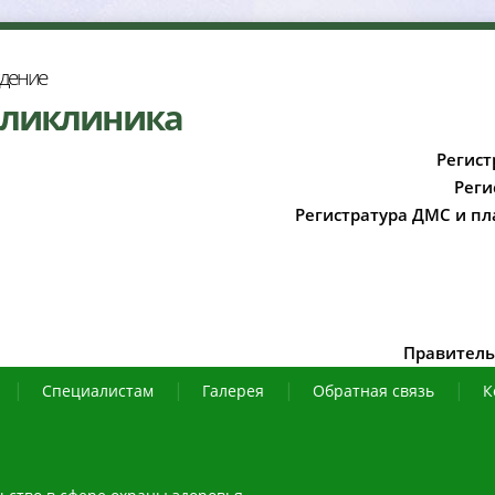
ждение
оликлиника
Регист
Реги
Регистратура ДМС и пл
Правитель
Специалистам
Галерея
Обратная связь
К