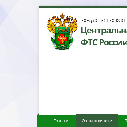
осударственное казе
Центральн
ФТС Росси
Главная
О поликлинике
П