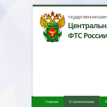
осударственное казе
Центральн
ФТС Росси
Главная
О поликлинике
П