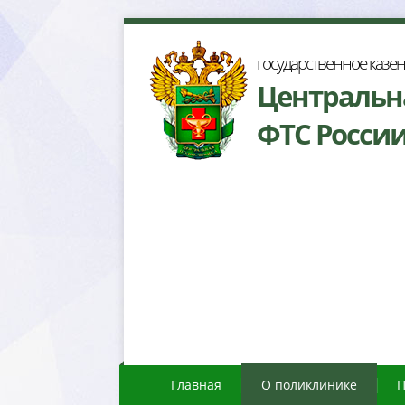
осударственное казе
Центральн
ФТС Росси
Главная
О поликлинике
П