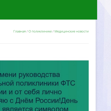
Главная
/
О поликлинике
/
Медицинские новости