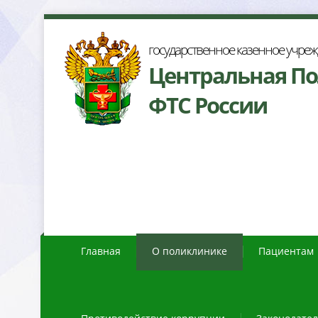
осударственное казенное учре
Центральная П
ФТС России
Главная
О поликлинике
Пациентам