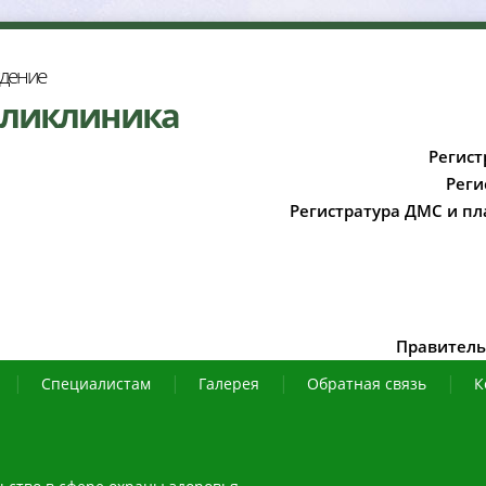
ждение
оликлиника
Регист
Реги
Регистратура ДМС и пл
Правитель
Специалистам
Галерея
Обратная связь
К