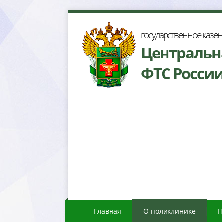
осударственное казе
Центральн
ФТС Росси
Главная
О поликлинике
П