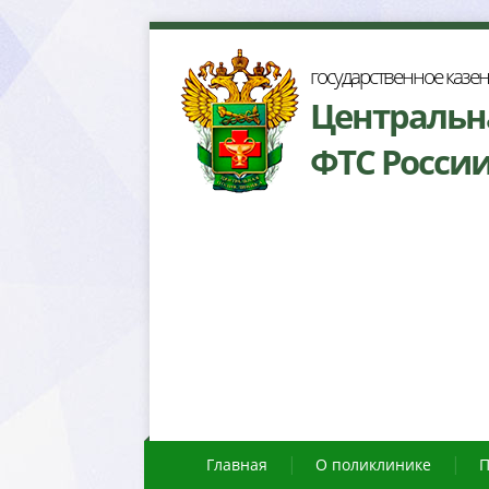
осударственное казе
Центральн
ФТС Росси
Главная
О поликлинике
П