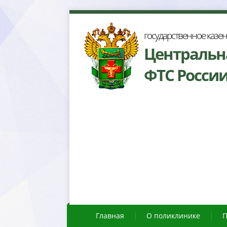
осударственное казе
Центральн
ФТС Росси
Главная
О поликлинике
П