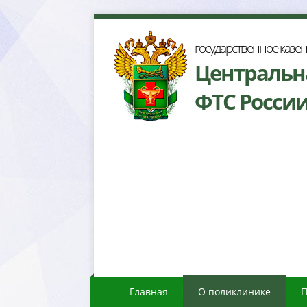
осударственное казе
Центральн
ФТС Росси
Главная
О поликлинике
П