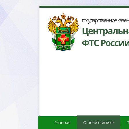
осударственное казе
Центральн
ФТС Росси
Главная
О поликлинике
П