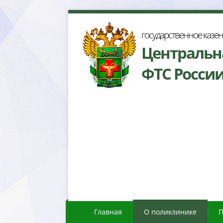
осударственное казе
Центральн
ФТС Росси
Главная
О поликлинике
П