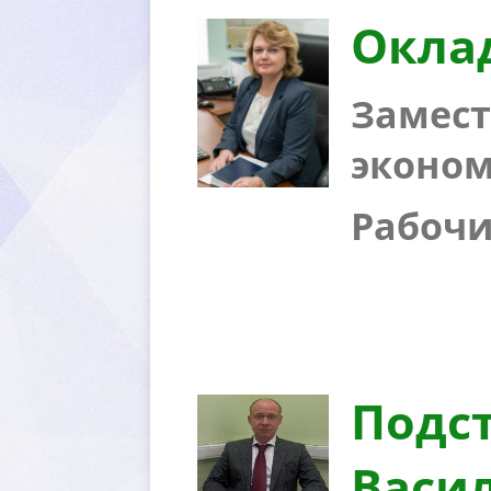
Окла
Замест
эконо
Рабочий
Подс
асил