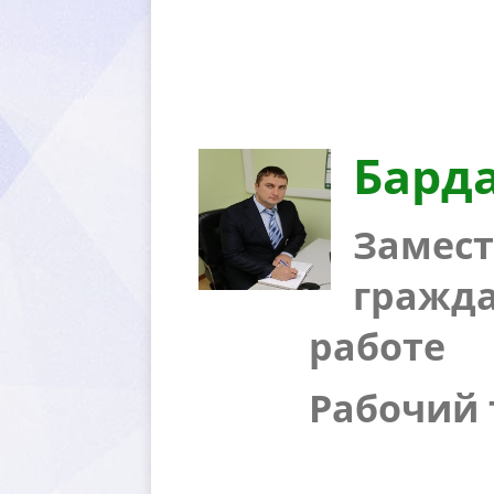
Бард
Замест
ражда
работе
Рабочий т