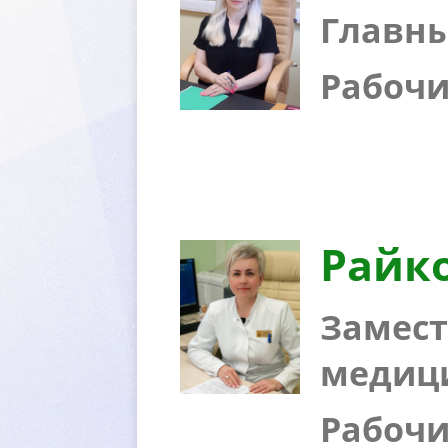
Главны
Рабочий
Райк
Замест
медици
Рабочий