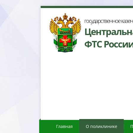
осударственное казе
Центральн
ФТС Росси
Главная
О поликлинике
П