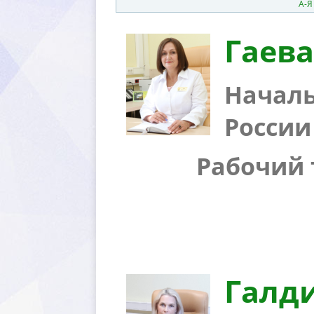
А-Я
Гаева
Началь
России
Рабочий т
Галд